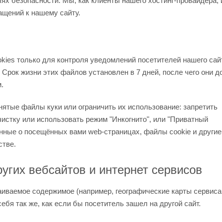
лях безопасности. Мы, как клиенты нашего хостинг-провайдера,
ащений к нашему сайту.
ies только для контроля уведомлений посетителей нашего сай
. Срок жизни этих файлов установлен в 7 дней, после чего они 
.
нятые файлы куки или ограничить их использование: запретить
истку или использовать режим "Инкогнито", или "Приватный
анные о посещённых вами web-страницах, файлы cookie и другие
стве.
угих вебсайтов и интернет сервисов
аиваемое содержимое (например, географические карты сервиса
бя так же, как если бы посетитель зашел на другой сайт.