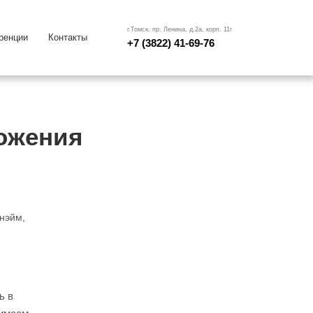
г.Томск, пр. Ленина, д.2а, корп. 11г
ренции
Контакты
+7 (3822) 41-69-76
ожения
нэйм,
ь в