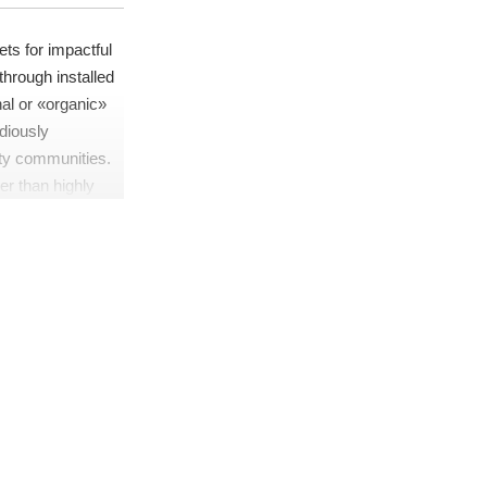
ts for impactful
hrough installed
al or «organic»
diously
ity communities.
er than highly
tic communities.
ganic» sources and