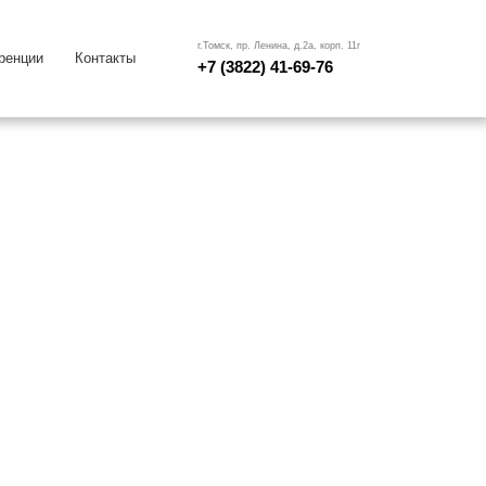
г.Томск, пр. Ленина, д.2а, корп. 11г
ренции
Контакты
+7 (3822) 41-69-76