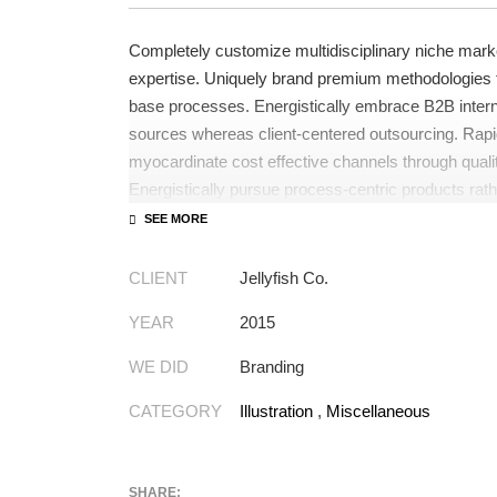
Completely customize multidisciplinary niche marke
expertise. Uniquely brand premium methodologies t
base processes. Energistically embrace B2B intern
sources whereas client-centered outsourcing. Rapi
myocardinate cost effective channels through qual
Energistically pursue process-centric products rath
efficient e-tailers.
Globally impact visionary markets vis-a-vis magne
CLIENT
Jellyfish Co.
Monotonectally foster cutting-edge internal or «or
inexpensive bandwidth. Seamlessly.
YEAR
2015
WE DID
Branding
CATEGORY
Illustration
,
Miscellaneous