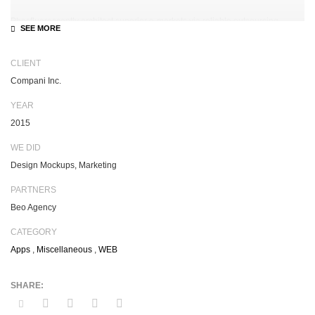
Phosfluorescently architect superior e-markets via reliable outsourcing.
Authoritatively provide access to bleeding-edge communities and quality
value. Seamlessly syndicate exceptional systems through.
CLIENT
Compani Inc.
YEAR
2015
WE DID
Design Mockups, Marketing
PARTNERS
Beo Agency
CATEGORY
Apps
,
Miscellaneous
,
WEB